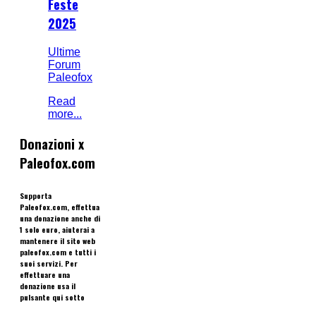
Feste
2025
Ultime
Forum
Paleofox
Read
more...
Donazioni x
Paleofox.com
Supporta
Paleofox.com, effettua
una donazione anche di
1 solo euro, aiuterai a
mantenere il sito web
paleofox.com e tutti i
suoi servizi. Per
effettuare una
donazione usa il
pulsante qui sotto