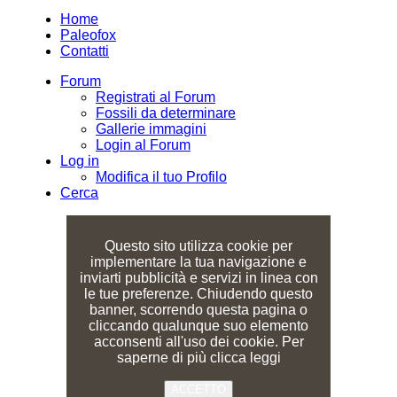
Home
Paleofox
Contatti
Forum
Registrati al Forum
Fossili da determinare
Gallerie immagini
Login al Forum
Log in
Modifica il tuo Profilo
Cerca
Questo sito utilizza cookie per
implementare la tua navigazione e
inviarti pubblicità e servizi in linea con
le tue preferenze. Chiudendo questo
banner, scorrendo questa pagina o
cliccando qualunque suo elemento
acconsenti all'uso dei cookie. Per
saperne di più clicca leggi
ACCETTO