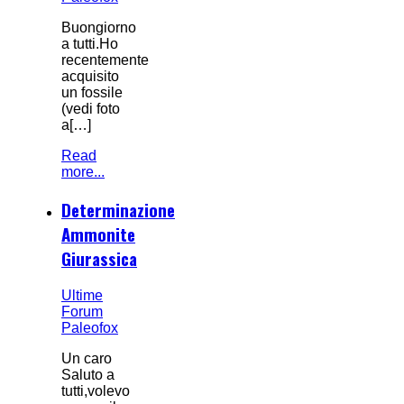
Buongiorno
a tutti.Ho
recentemente
acquisito
un fossile
(vedi foto
a[…]
Read
more...
Determinazione
Ammonite
Giurassica
Ultime
Forum
Paleofox
Un caro
Saluto a
tutti,volevo