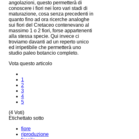
angolazioni, questo permetterà di
conoscere i fiori nei loro vari stadi di
maturazione, cosa senza precedenti in
quanto fino ad ora ricerche analoghe
sui fiori del Cretaceo contenevano al
massimo 1 o 2 fiori, forse appartenenti
alla stessa specie. Qui invece ci
troviamo davanti ad un reperto unico
ed irripetibile che permetterà uno
studio paleo botancio completo.
Vota questo articolo
1
2
3
4
5
(4 Voti)
Etichettato sotto
fiore
riproduzione