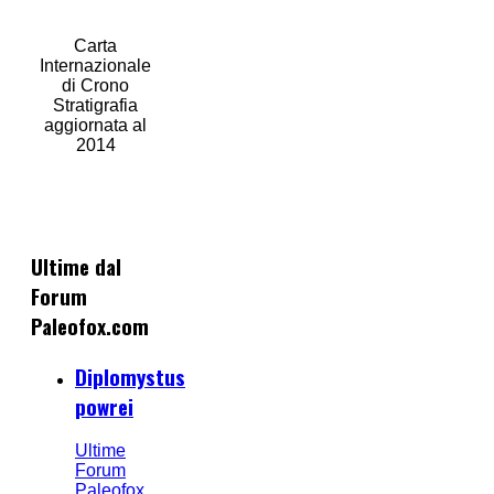
Carta
Internazionale
di Crono
Stratigrafia
aggiornata al
2014
Ultime dal
Forum
Paleofox.com
Diplomystus
powrei
Ultime
Forum
Paleofox